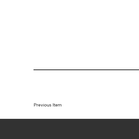
Previous Item