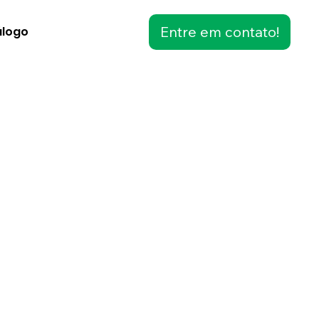
Entre em contato!
álogo